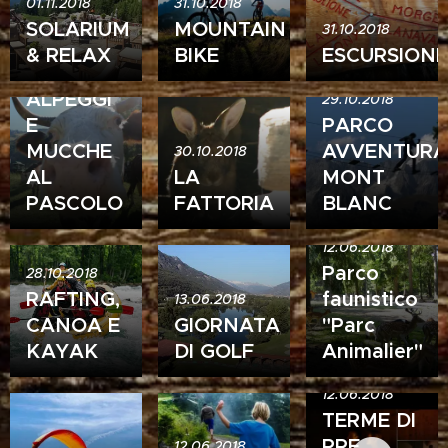
01.11.2018
31.10.2018
SOLARIUM
MOUNTAIN
31.10.2018
& RELAX
BIKE
ESCURSIONI
30.10.2018
ALPEGGI
29.10.2018
E
PARCO
MUCCHE
AVVENTURA
30.10.2018
AL
LA
MONT
PASCOLO
FATTORIA
BLANC
12.06.2018
Parco
28.10.2018
RAFTING,
faunistico
13.06.2018
CANOA E
GIORNATA
"Parc
KAYAK
DI GOLF
Animalier"
12.06.2018
TERME DI
PRE
12.06.2018