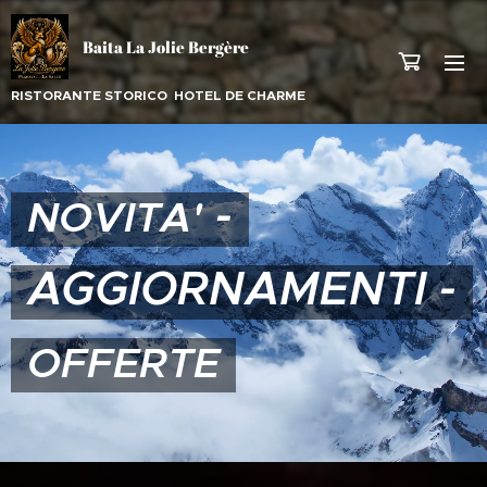
Baita La Jolie Bergère
RISTORANTE STORICO HOTEL DE CHARME
-
NOVITA'
AGGIORNAMENTI -
OFFERTE