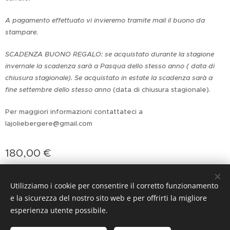
A pagamento effettuato vi invieremo tramite mail il buono da
stampare.
SCADENZA BUONO REGALO: se acquistato durante la stagione
invernale la scadenza sarà a Pasqua dello stesso anno ( data di
chiusura stagionale). Se acquistato in estate la scadenza sarà a
fine settembre dello stesso anno
(data di chiusura stagionale).
Per maggiori informazioni contattateci a
lajoliebergere@gmail.com
180,00
€
Utilizziamo i cookie per consentire il corretto funzionamento
Cookies
e la sicurezza del nostro sito web e per offrirti la migliore
esperienza utente possibile.
Lingue
Italiano
English