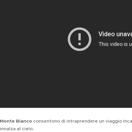
 Monte Bianco
consentono di intraprendere un viaggio inca
innalza al cielo.