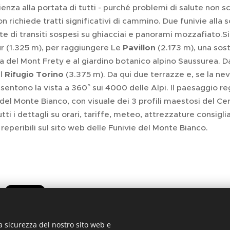
ienza alla portata di tutti - purché problemi di salute non 
n richiede tratti significativi di cammino. Due funivie all
 di transiti sospesi su ghiacciai e panorami mozzafiato.Si 
 (1.325 m), per raggiungere Le
Pavillon
(2.173 m), una sost
ca del Mont Frety e al giardino botanico alpino Saussurea. Da
al
Rifugio Torino
(3.375 m). Da qui due terrazze e, se la ne
entono la vista a 360° sui 4000 delle Alpi. Il paesaggio r
 del Monte Bianco, con visuale dei 3 profili maestosi del C
ti i dettagli su orari, tariffe, meteo, attrezzature consigliat
reperibili sul sito web delle Funivie del Monte Bianco.
a sicurezza del nostro sito web e