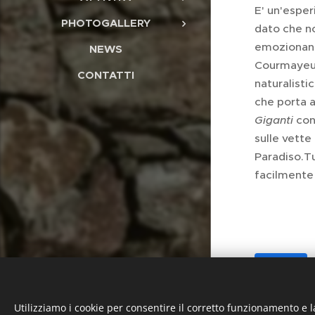
E' un'esper
PHOTOGALLERY
dato che no
emozionante
NEWS
Courmayeur
CONTATTI
naturalisti
che porta 
Giganti
cons
sulle vette
Paradiso.Tut
facilmente 
Share
Utilizziamo i cookie per consentire il corretto funzionamento e l