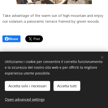
Take advantage of the warm sun of high mountain and enjoy
our solarium..a panoramic terrace framed by green woods.
Share
Utilizziamo i cookie per consentire il corretto funzionamento
e la sicurezza del nostro sito web e per offrirti la migliore
esperienza utente possibile.
Accetta solo i necessari
Accetta tutti
Cookies
Languages
Open advanced settings
Italiano
English