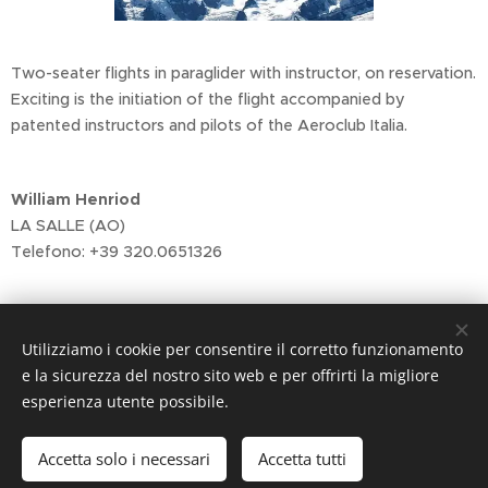
Two-seater flights in paraglider with instructor, on reservation.
Exciting is the initiation of the flight accompanied by
patented instructors and pilots of the Aeroclub Italia.
William Henriod
LA SALLE (AO)
Telefono: +39 320.0651326
Share
Utilizziamo i cookie per consentire il corretto funzionamento
e la sicurezza del nostro sito web e per offrirti la migliore
esperienza utente possibile.
Accetta solo i necessari
Accetta tutti
Cookies